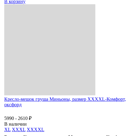
В корзину
Кресло-мешок груша Миньоны, размер XХXХL-Комфорт,
оксфорд
5990 - 2610 ₽
В наличии
XL
XXXL
XXXXL