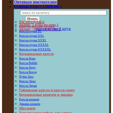
Оптовым покупателям
Отзывы о нас ( >1000 шт )
РАСПРОДАЖА
Акция: 2 пуфа по цене 1
Кресло-мешок Груша
при покупке 2 штук
Акция: -30% НА ВЕЛЮР
Кресла-груши XL
Кресла-груши XXL
Кресла-груши XXXL
Кресла-груши XXXXL
Кресла-груши XXXXXL
Бескаркасные кресла
Кресла Нова
Кресла Bubble
Кресла Нидо
Кресла Корди
Пуфы Taxo
Кресла Люкс
Кресла Лаунж
Геймерские кресла и кресла-спорт
Бескаркасные кровати и диваны
Кресла-кровати
Диваны-кровати
Шезлонги
Бескаркасная мебель для улицы