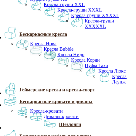
Кресла-груши XXL
Кресла-груши XXXL
Кресла-груши XXXXL
Кресла-груши
XXXXXL
Бескаркасные кресла
Кресла Нова
Кресла Bubble
Кресла Нидо
Кресла Корди
Пуфы Taxo
Кресла Люкс
Кресла
Лаунж
Геймерские кресла и кресла-спорт
Бескаркасные кровати и диваны
Кресла-кровати
Диваны-кровати
Шезлонги