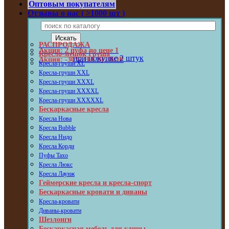
Оптовым покупателям
Отзывы о нас ( >1000 шт )
РАСПРОДАЖА
Акция: 2 пуфа по цене 1
Кресло-мешок Груша
при покупке 2 штук
Акция: -30% НА ВЕЛЮР
Кресла-груши XL
Кресла-груши XXL
Кресла-груши XXXL
Кресла-груши XXXXL
Кресла-груши XXXXXL
Бескаркасные кресла
Кресла Нова
Кресла Bubble
Кресла Нидо
Кресла Корди
Пуфы Taxo
Кресла Люкс
Кресла Лаунж
Геймерские кресла и кресла-спорт
Бескаркасные кровати и диваны
Кресла-кровати
Диваны-кровати
Шезлонги
Бескаркасная мебель для улицы