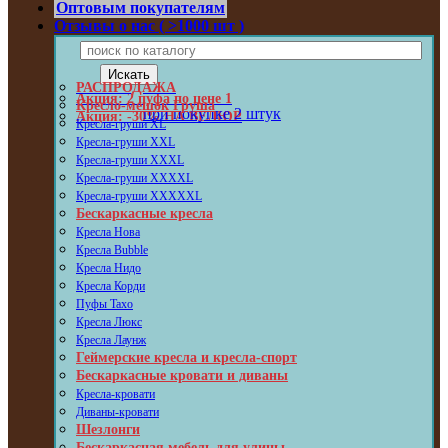
Оптовым покупателям
Отзывы о нас ( >1000 шт )
РАСПРОДАЖА
Акция: 2 пуфа по цене 1
Кресло-мешок Груша
при покупке 2 штук
Акция: -30% НА ВЕЛЮР
Кресла-груши XL
Кресла-груши XXL
Кресла-груши XXXL
Кресла-груши XXXXL
Кресла-груши XXXXXL
Бескаркасные кресла
Кресла Нова
Кресла Bubble
Кресла Нидо
Кресла Корди
Пуфы Taxo
Кресла Люкс
Кресла Лаунж
Геймерские кресла и кресла-спорт
Бескаркасные кровати и диваны
Кресла-кровати
Диваны-кровати
Шезлонги
Бескаркасная мебель для улицы