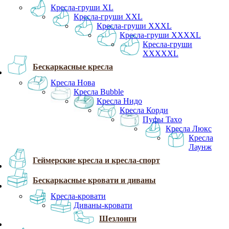
Кресла-груши XL
Кресла-груши XXL
Кресла-груши XXXL
Кресла-груши XXXXL
Кресла-груши
XXXXXL
Бескаркасные кресла
Кресла Нова
Кресла Bubble
Кресла Нидо
Кресла Корди
Пуфы Taxo
Кресла Люкс
Кресла
Лаунж
Геймерские кресла и кресла-спорт
Бескаркасные кровати и диваны
Кресла-кровати
Диваны-кровати
Шезлонги