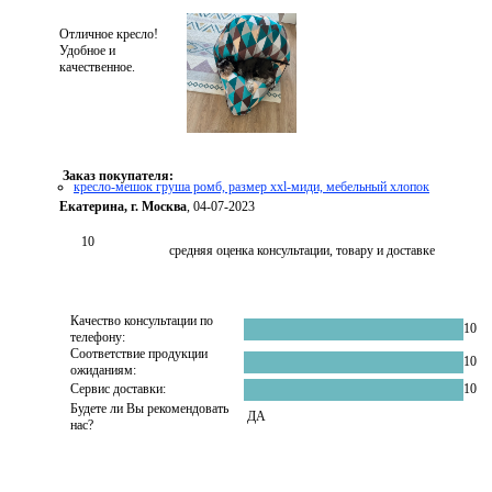
Отличное кресло!
Удобное и
качественное.
Заказ покупателя:
кресло-мешок груша ромб, размер ххl-миди, мебельный хлопок
Екатерина, г. Москва
, 04-07-2023
10
средняя оценка консультации, товару и доставке
Качество консультации по
10
телефону:
Соответствие продукции
10
ожиданиям:
Сервис доставки:
10
Будете ли Вы рекомендовать
ДА
нас?