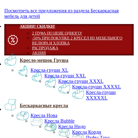
Посмотреть все предложения из раздела Бескаркасная
мебель для детей
АКЦИИ! СКИДКИ!
2 ПУФА ПО ЦЕНЕ ОДНОГО!
-50% ПРИ ПОКУПКЕ 2 КРЕСЕЛ ИЗ МЕБЕЛЬНОГО
ВЕЛЮРА И ХЛОПКА
РАСПРОДАЖА
АКЦИЯ
Кресло-мешок Груша
Кресла-груши XL
Кресла-груши XXL
Кресла-груши XXXL
Кресла-груши XXXXL
Кресла-груши
XXXXXL
Бескаркасные кресла
Кресла Нова
Кресла Bubble
Кресла Нидо
Кресла Корди
Пуфы Taxo