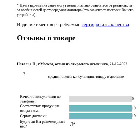
* Цвета изделий на сайте могут незначительно отличаться от реальных из-
за особенностей цветопередачи монитора (это зависит от настроек Вашего
устройства).
Изделие имеет все требуемые
сертификаты качества
Отзывы о товаре
Наталья Н., г.Москва, отзыв из открытого источника
, 21-12-2023
7
средняя оценка консультации, товару и доставке
Качество консультации по
0
телефону:
Соответствие продукции
10
ожиданиям:
Сервис доставки:
10
Будете ли Вы рекомендовать
ДА
нас?