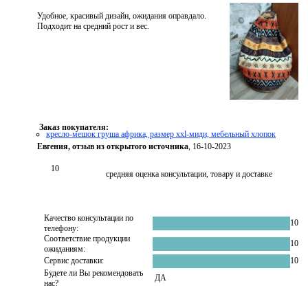
Удобное, красивый дизайн, ожидания оправдало.
Подходит на средний рост и вес.
Заказ покупателя:
кресло-мешок груша африка, размер ххl-миди, мебельный хлопок
Евгения, отзыв из открытого источника
, 16-10-2023
10
средняя оценка консультации, товару и доставке
Качество консультации по
10
телефону:
Соответствие продукции
10
ожиданиям:
Сервис доставки:
10
Будете ли Вы рекомендовать
ДА
нас?