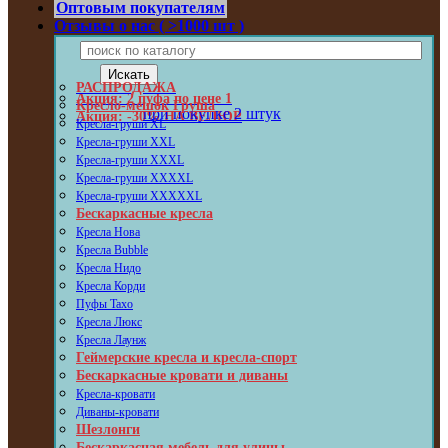
Оптовым покупателям
Отзывы о нас ( >1000 шт )
РАСПРОДАЖА
Акция: 2 пуфа по цене 1
Кресло-мешок Груша
при покупке 2 штук
Акция: -30% НА ВЕЛЮР
Кресла-груши XL
Кресла-груши XXL
Кресла-груши XXXL
Кресла-груши XXXXL
Кресла-груши XXXXXL
Бескаркасные кресла
Кресла Нова
Кресла Bubble
Кресла Нидо
Кресла Корди
Пуфы Taxo
Кресла Люкс
Кресла Лаунж
Геймерские кресла и кресла-спорт
Бескаркасные кровати и диваны
Кресла-кровати
Диваны-кровати
Шезлонги
Бескаркасная мебель для улицы