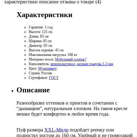
характеристики
описание
отзывы о товаре (4)
Характеристики
Гарантия:
1 год
Высота:
125 см
Длина:
85 см
Ширина:
85 см
Диаметр:
85 см
Высота сидения:
45 см
Максимальная нагрузка:
100 кг
Материал чехла:
Мебельный хлопок
?
Наполнитель:
пенополистирол, мелкие гранулы 1-3 мм
Цвет:
Мультицвет
Страна:
Россия
Сертификат:
ГОСТ
Описание
Разнообразие оттенков и принтов в сочетании с
“дышащим”, натуральным хлопком. На таком кресле
мешке будет комфортно в любое время года.
Пуф размера
XXL-Миди
подойдет реенку или
подростку ростом до 160 см. Удобный и не громоздкий