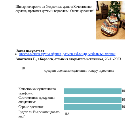
Шикарное кресло за бюджетные деньги.Качественно
сделана, нравится детям и взрослым. Очень довольна!
Заказ покупателя:
кресло-мешок груша африка, размер ххl-миди, мебельный хлопок
Анастасия Г., г.Королев, отзыв из открытого источника
, 20-11-2023
10
средняя оценка консультации, товару и доставке
Качество консультации по
10
телефону:
Соответствие продукции
10
ожиданиям:
Сервис доставки:
10
Будете ли Вы рекомендовать
ДА
нас?