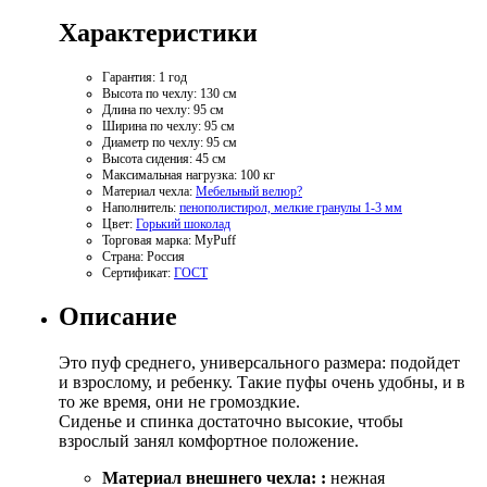
Характеристики
Гарантия:
1 год
Высота по чехлу:
130 см
Длина по чехлу:
95 см
Ширина по чехлу:
95 см
Диаметр по чехлу:
95 см
Высота сидения:
45 см
Максимальная нагрузка:
100 кг
Материал чехла:
Мебельный велюр
?
Наполнитель:
пенополистирол, мелкие гранулы 1-3 мм
Цвет:
Горький шоколад
Торговая марка:
MyPuff
Страна:
Россия
Сертификат:
ГОСТ
Описание
Это пуф среднего, универсального размера: подойдет
и взрослому, и ребенку. Такие пуфы очень удобны, и в
то же время, они не громоздкие.
Сиденье и спинка достаточно высокие, чтобы
взрослый занял комфортное положение.
Материал внешнего чехла:
:
нежная