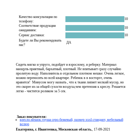
Качество консультации по
10
телефону:
Соответствие продукции
10
ожиданиям:
Сервис доставки:
10
Будете ли Вы рекомендовать
ДА
нас?
Сидеть мягко и упруго, подойдет и взрослому, и реберку. Материал
наощупь приятный, бархатный, плотный. Не впитывает сразу случайно
пролитую воду. Наполнитель в отдельном плотном мешке. Очень легкое,
можно переносить по всей квартире. Ребенок в в восторге, очень
нравится! Минусом могу назвать , что к ткани липнет мелкий мусор, но
это скорее из-за общей сухости воздуха,чем претензия к креслу. Решается
легко - чистится роликом за 5 сек.
Заказ покупателя:
кресло-мешок груша серо-бежевый, размер xххl-стандарт, мебельный
велюр
Екатерина, г. Ивантеевка, Московская область.
, 17-09-2021