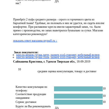
ДА
нас?
Приобрёл 2 пуфа среднего размера - серого и горчичного цвета из
бархатной ткани! Удобные, но полежать в них не удастся, но сидеть вполне
комфортно. При распаковке кресла имели характерный запах, т.к. были
прямо с производства, но запах выветрился буквально за сутки. Магазин
категорически рекомендую!
показать ответ магазина mypuff.ru ↓
Заказ покупателя:
кресло-мешок груша латте, размер xххl-стандарт, мебельный велюр
кресло-мешок груша сталь, размер xххl-стандарт, мебельный велюр
Сайпашева Кристина, г. Удомля Тверская обл.
, 18-09-2019
10
средняя оценка консультации, товару и доставке
Качество консультации по
10
телефону:
Соответствие продукции
10
ожиданиям:
Сервис доставки:
10
Будете ли Вы рекомендовать
ДА