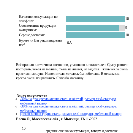
Качество консультации по
10
телефону:
Соответствие продукции
9
ожиданиям:
Сервис доставки:
10
Будете ли Вы рекомендовать
ДА
нас?
Всё пришло в отличном состоянии, упаковано в полиэтилен. Сразу решили
постирать, чехол на молнии, ткань не линяет, не садится. Ткань чехла очень
приятная наощупь. Наполнителя хотелось бы побольше. В остальном
кресла очень понравились. Спасибо магазину.
Заказ покупателя:
-30% на два кресла-мешка сталь и жёлтый, размер xxxl-стандарт,
мебельный велюр
-30% на два кресла-мешка сталь и жёлтый, размер xxxl-стандарт,
мебельный велюр
кресло-мешок груша сталь, размер xххl-стандарт, мебельный велюр
Елена О., Московская обл., г. Мытищи
, 13-11-2022
10
средняя оценка консультации, товару и доставке