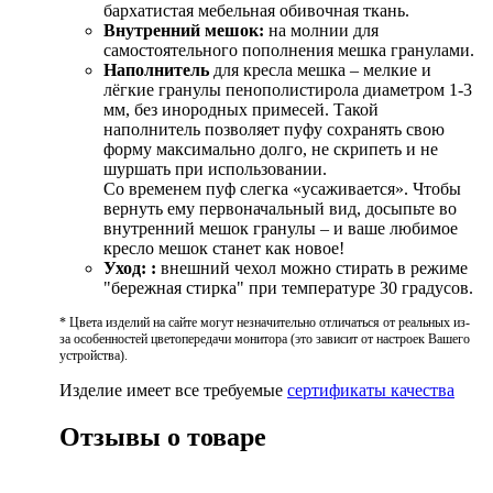
бархатистая мебельная обивочная ткань.
Внутренний мешок:
на молнии для
самостоятельного пополнения мешка гранулами.
Наполнитель
для кресла мешка – мелкие и
лёгкие гранулы пенополистирола диаметром 1-3
мм, без инородных примесей. Такой
наполнитель позволяет пуфу сохранять свою
форму максимально долго, не скрипеть и не
шуршать при использовании.
Со временем пуф слегка «усаживается». Чтобы
вернуть ему первоначальный вид, досыпьте во
внутренний мешок гранулы – и ваше любимое
кресло мешок станет как новое!
Уход:
:
внешний чехол можно стирать в режиме
"бережная стирка" при температуре 30 градусов.
* Цвета изделий на сайте могут незначительно отличаться от реальных из-
за особенностей цветопередачи монитора (это зависит от настроек Вашего
устройства).
Изделие имеет все требуемые
сертификаты качества
Отзывы о товаре