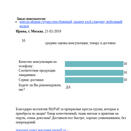
Заказ покупателя:
кресло-мешок груша серо-бежевый, размер xххl-стандарт, мебельный
велюр
Ирина, г. Москва
, 21-02-2019
10
средняя оценка консультации, товару и доставке
Качество консультации по
10
телефону:
Соответствие продукции
10
ожиданиям:
Сервис доставки:
10
Будете ли Вы рекомендовать
ДА
нас?
Благодарю коллектив MyPuff за прекрасные кресла-груши, которые я
приобрела по акции! Товар качественный, ткань мягкая и приятная на
ощупь, семья довольна! Доставили все быстро, хорошо упакованными, без
повреждений.
показать ответ магазина mypuff.ru ↓