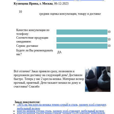
Кузнецова Ирина, г. Москва
, 06-12-2023
10
средняя оценка консультации, товару и доставке
Качество консультации по
10
телефону:
Соответствие продукции
10
ожиданиям:
Сервис доставки:
10
Будете ли Вы рекомендовать
ДА
нас?
Всё отлично! Заказ приняли сразу, позвонили и
предложили доставку на следующий день! Доставили
быстро. Теперь у нас 2 кресла-мешка. Материал велюр
прочный, приятный. Дети таскают мешки по дому и
счастливы! Спасибо
Заказ покупателя:
-30% на два кресла-мешка темно-серый и сталь, размер xxxl-стандарт,
мебельный велюр
кресло-мешок груша сталь, размер xххl-стандарт, мебельный велюр
кресло-мешок груша темно-серый, размер xххl-стандарт, мебельный