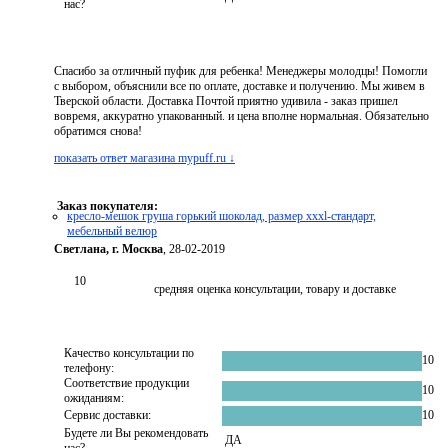
нас?
Спасибо за отличный пуфик для ребенка! Менеджеры молодцы! Помогли
с выбором, объяснили все по оплате, доставке и получению. Мы живем в
Тверской области. Доставка Почтой приятно удивила - заказ пришел
вовремя, аккуратно упакованный. и цена вполне нормальная. Обязательно
обратимся снова!
показать ответ магазина mypuff.ru ↓
Заказ покупателя:
кресло-мешок груша горький шоколад, размер xххl-стандарт,
мебельный велюр
Светлана, г. Москва
, 28-02-2019
10
средняя оценка консультации, товару и доставке
Качество консультации по
10
телефону:
Соответствие продукции
10
ожиданиям:
Сервис доставки:
10
Будете ли Вы рекомендовать
ДА