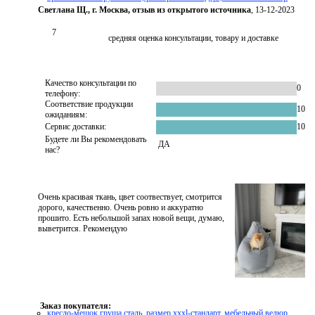
Светлана Щ., г. Москва, отзыв из открытого источника
, 13-12-2023
7
средняя оценка консультации, товару и доставке
Качество консультации по
0
телефону:
Соответствие продукции
10
ожиданиям:
Сервис доставки:
10
Будете ли Вы рекомендовать
ДА
нас?
Очень красивая ткань, цвет соотвествует, смотрится
дорого, качественно. Очень ровно и аккуратно
прошито. Есть небольшой запах новой вещи, думаю,
выветрится. Рекомендую
Заказ покупателя:
кресло-мешок груша сталь, размер xххl-стандарт, мебельный велюр