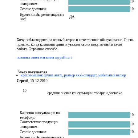
10
ожиданиям:
Сервис доставки:
10
Будете ли Вы рекомендовать
ДА
нас?
Хочу поблагодарить за очень быстрое и качественное обслуживание. Очень
приятно, когда компания ценит и уважает своих покупателей и свою
работу. Огромное спасибо.
показать ответ магазина mypuff.ru ↓
Заказ покупателя:
кресло-мешок груша латте, размер xххl-стандарт, мебельный велюр
Сергей
, 15-12-2019
10
средняя оценка консультации, товару и доставке
Качество консультации по
10
телефону:
Соответствие продукции
10
ожиданиям:
Сервис доставки:
10
Будете ли Вы рекомендовать