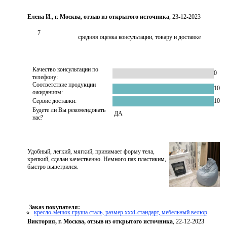
Елена И., г. Москва, отзыв из открытого источника
, 23-12-2023
7
средняя оценка консультации, товару и доставке
Качество консультации по
0
телефону:
Соответствие продукции
10
ожиданиям:
Сервис доставки:
10
Будете ли Вы рекомендовать
ДА
нас?
Удобный, легкий, мягкий, принимает форму тела,
крепкий, сделан качественно. Немного пах пластиким,
быстро выветрился.
Заказ покупателя:
кресло-мешок груша сталь, размер xххl-стандарт, мебельный велюр
Виктория, г. Москва, отзыв из открытого источника
, 22-12-2023