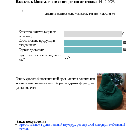
Надежда, г. Москва, отзыв из открытого источника
, 14-12-2023
7
средняя оценка консультации, товару и доставке
Качество консультации по
0
телефону:
Соответствие продукции
10
ожиданиям:
Сервис доставки:
10
Будете ли Вы рекомендовать
ДА
нас?
Очень красивый насыщенный цвет, мягкая тактильная
ткань, много наполнителя. Хорошо держит форму, не
разваливается.
Заказ покупателя:
кресло-мешок груша темный изумруд, размер xххl-стандарт, мебельный
велюр