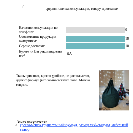
7
средняя оценка консультации, товару и доставке
Качество консультации по
0
телефону:
Соответствие продукции
10
ожиданиям:
Сервис доставки:
10
Будете ли Вы рекомендовать
ДА
нас?
Ткань приятная, кресло удобное, не расползается,
держит форму.Цвет соотвестствует фото. Можно
стирать.
Заказ покупателя:
кресло-мешок груша темный изумруд, размер xххl-стандарт, мебельный
велюр