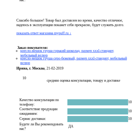
нас?
Спасибо большое! Товар был доставлен во время, качество отличное,
надеюсь в эксплуатации покажет себя прекрасно, будет служить долго.
показать ответ магазина mypuff.ru ↓
Заказ покупателя:
кресло-мешок груша горький шоколад, размер xххl-стандарт,
мебельный велюр
кресло-мешок груша серо-бежевый, размер xххl-стандарт, мебельный
велюр
Ирина, г. Москва
, 21-02-2019
10
средняя оценка консультации, товару и доставке
Качество консультации по
10
телефону:
Соответствие продукции
10
ожиданиям:
Сервис доставки:
10
Будете ли Вы рекомендовать
ДА
нас?