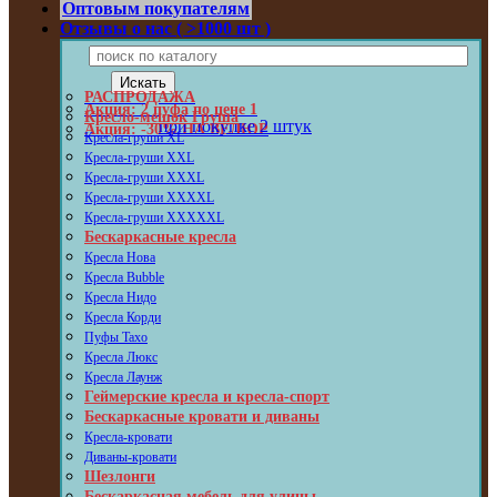
Оптовым покупателям
Отзывы о нас ( >1000 шт )
РАСПРОДАЖА
Акция: 2 пуфа по цене 1
Кресло-мешок Груша
при покупке 2 штук
Акция: -30% НА ВЕЛЮР
Кресла-груши XL
Кресла-груши XXL
Кресла-груши XXXL
Кресла-груши XXXXL
Кресла-груши XXXXXL
Бескаркасные кресла
Кресла Нова
Кресла Bubble
Кресла Нидо
Кресла Корди
Пуфы Taxo
Кресла Люкс
Кресла Лаунж
Геймерские кресла и кресла-спорт
Бескаркасные кровати и диваны
Кресла-кровати
Диваны-кровати
Шезлонги
Бескаркасная мебель для улицы