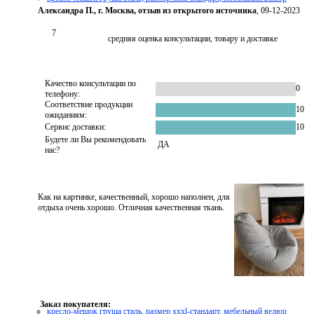
Александра П., г. Москва, отзыв из открытого источника
, 09-12-2023
7
средняя оценка консультации, товару и доставке
Качество консультации по
0
телефону:
Соответствие продукции
10
ожиданиям:
Сервис доставки:
10
Будете ли Вы рекомендовать
ДА
нас?
Как на картинке, качественный, хорошо наполнен, для
отдыха очень хорошо. Отличная качественная ткань.
Заказ покупателя:
кресло-мешок груша сталь, размер xххl-стандарт, мебельный велюр