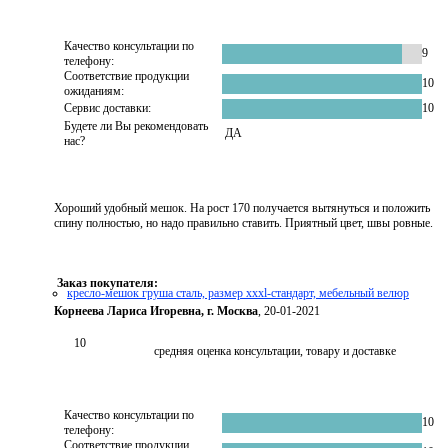
Качество консультации по
9
телефону:
Соответствие продукции
10
ожиданиям:
Сервис доставки:
10
Будете ли Вы рекомендовать
ДА
нас?
Хороший удобный мешок. На рост 170 получается вытянуться и положить
спину полностью, но надо правильно ставить. Приятный цвет, швы ровные.
Заказ покупателя:
кресло-мешок груша сталь, размер xххl-стандарт, мебельный велюр
Корнеева Лариса Игоревна, г. Москва
, 20-01-2021
10
средняя оценка консультации, товару и доставке
Качество консультации по
10
телефону:
Соответствие продукции