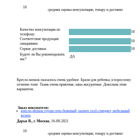
10
средняя оценка консультации, товару и доставке
Качество консультации по
10
телефону:
Соответствие продукции
10
ожиданиям:
Сервис доставки:
10
Будете ли Вы рекомендовать
ДА
нас?
Кресло-мешок оказалось очень удобное. Брали для ребенка, и взрослому
отлично тоже. Ткань очень приятная, швы аккуратные. Довольна этим
вариантом.
Заказ покупателя:
кресло-мешок груша серо-бежевый, размер xххl-стандарт, мебельный
велюр
Дарья В., г. Москва
, 16-09-2021
10
средняя оценка консультации, товару и доставке