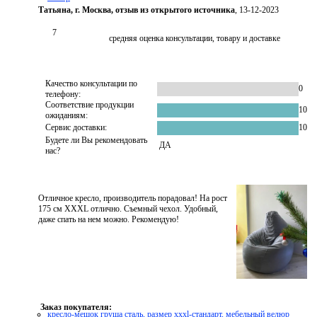
Татьяна, г. Москва, отзыв из открытого источника
, 13-12-2023
7
средняя оценка консультации, товару и доставке
Качество консультации по
0
телефону:
Соответствие продукции
10
ожиданиям:
Сервис доставки:
10
Будете ли Вы рекомендовать
ДА
нас?
Отличное кресло, производитель порадовал! На рост
175 см XXXL отлично. Съемный чехол. Удобный,
даже спать на нем можно. Рекомендую!
Заказ покупателя:
кресло-мешок груша сталь, размер xххl-стандарт, мебельный велюр