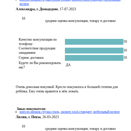
велюр
Александра, г. Домодедово
, 17-07-2023
10
средняя оценка консультации, товару и доставке
Качество консультации по
10
телефону:
Соответствие продукции
10
ожиданиям:
Сервис доставки:
10
Будете ли Вы рекомендовать
ДА
нас?
Очень довольна покупкой. Кресло покупалось в большей степени для
ребёнка. Ему очень нравится в нём лежать.
Заказ покупателя:
кресло-мешок груша сталь, размер xххl-стандарт, мебельный велюр
Лилия, г. Пенза
, 26-03-2023
10
средняя оценка консультации, товару и доставке