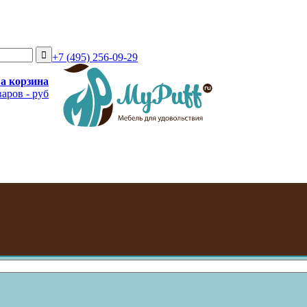
+7 (495) 256-09-29
а корзина
варов
-
руб