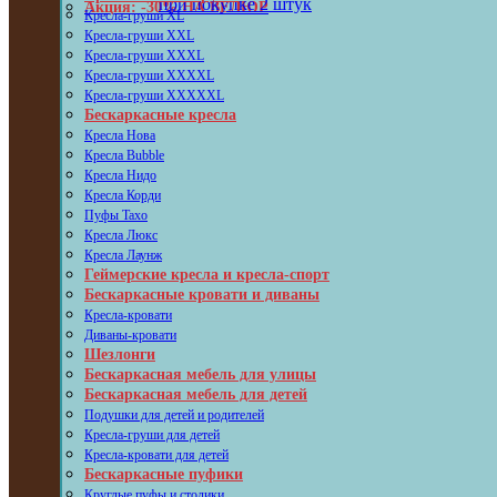
при покупке 2 штук
Акция: -30% НА ВЕЛЮР
Кресла-груши XL
Кресла-груши XXL
Кресла-груши XXXL
Кресла-груши XXXXL
Кресла-груши XXXXXL
Бескаркасные кресла
Кресла Нова
Кресла Bubble
Кресла Нидо
Кресла Корди
Пуфы Taxo
Кресла Люкс
Кресла Лаунж
Геймерские кресла и кресла-спорт
Бескаркасные кровати и диваны
Кресла-кровати
Диваны-кровати
Шезлонги
Бескаркасная мебель для улицы
Бескаркасная мебель для детей
Подушки для детей и родителей
Кресла-груши для детей
Кресла-кровати для детей
Бескаркасные пуфики
Круглые пуфы и столики