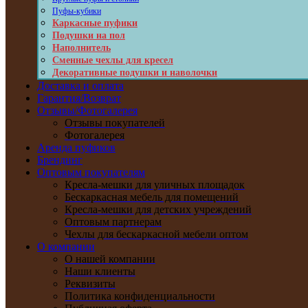
Пуфы-кубики
Каркасные пуфики
Подушки на пол
Наполнитель
Сменные чехлы для кресел
Декоративные подушки и наволочки
Доставка и оплата
Гарантия/Возврат
Отзывы/Фотогалерея
Отзывы покупателей
Фотогалерея
Аренда пуфиков
Брендинг
Оптовым покупателям
Кресла-мешки для уличных площадок
Бескаркасная мебель для помещений
Кресла-мешки для детских учреждений
Оптовым партнерам
Чехлы для бескаркасной мебели оптом
О компании
О нашей компании
Наши клиенты
Реквизиты
Политика конфиденциальности