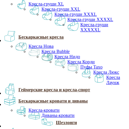
Кресла-груши XL
Кресла-груши XXL
Кресла-груши XXXL
Кресла-груши XXXXL
Кресла-груши
XXXXXL
Бескаркасные кресла
Кресла Нова
Кресла Bubble
Кресла Нидо
Кресла Корди
Пуфы Taxo
Кресла Люкс
Кресла
Лаунж
Геймерские кресла и кресла-спорт
Бескаркасные кровати и диваны
Кресла-кровати
Диваны-кровати
Шезлонги