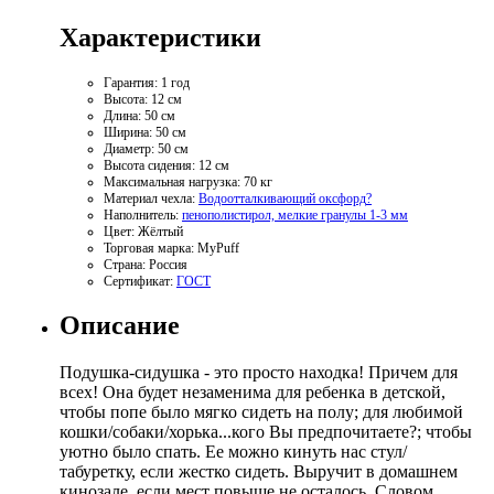
Характеристики
Гарантия:
1 год
Высота:
12 см
Длина:
50 см
Ширина:
50 см
Диаметр:
50 см
Высота сидения:
12 см
Максимальная нагрузка:
70 кг
Материал чехла:
Водоотталкивающий оксфорд
?
Наполнитель:
пенополистирол, мелкие гранулы 1-3 мм
Цвет:
Жёлтый
Торговая марка:
MyPuff
Страна:
Россия
Сертификат:
ГОСТ
Описание
Подушка-сидушка - это просто находка! Причем для
всех! Она будет незаменима для ребенка в детской,
чтобы попе было мягко сидеть на полу; для любимой
кошки/собаки/хорька...кого Вы предпочитаете?; чтобы
уютно было спать. Ее можно кинуть нас стул/
табуретку, если жестко сидеть. Выручит в домашнем
кинозале, если мест повыше не осталось. Словом,