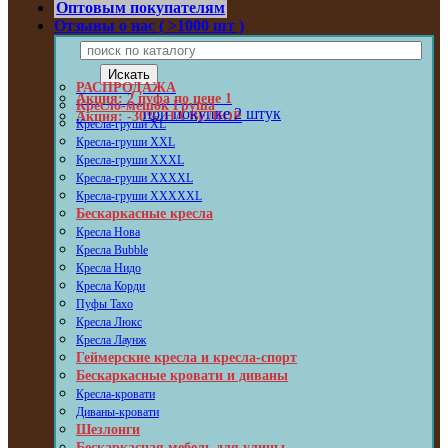
Оптовым покупателям
Отзывы о нас ( >1000 шт )
РАСПРОДАЖА
Акция: 2 пуфа по цене 1
Кресло-мешок Груша
при покупке 2 штук
Акция: -30% НА ВЕЛЮР
Кресла-груши XL
Кресла-груши XXL
Кресла-груши XXXL
Кресла-груши XXXXL
Кресла-груши XXXXXL
Бескаркасные кресла
Кресла Нова
Кресла Bubble
Кресла Нидо
Кресла Корди
Пуфы Taxo
Кресла Люкс
Кресла Лаунж
Геймерские кресла и кресла-спорт
Бескаркасные кровати и диваны
Кресла-кровати
Диваны-кровати
Шезлонги
Бескаркасная мебель для улицы