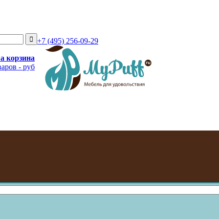
+7 (495) 256-09-29
а корзина
варов
-
руб