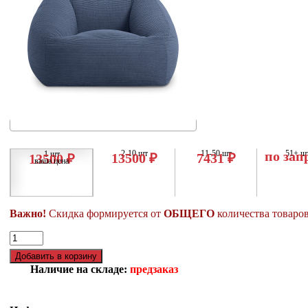
2-10 шт
11-50 шт
по зап
51+ ш
1 шт
13500 ₽
7431 ₽
13500 ₽
ваша цена
Важно!
Скидка формируется от
ОБЩЕГО
количества товаров
Наличие на складе:
предзаказ