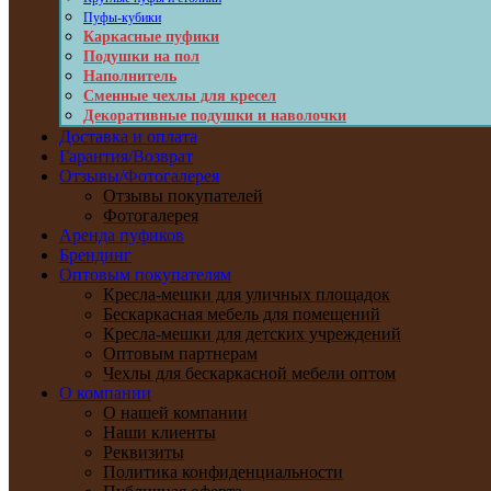
Пуфы-кубики
Каркасные пуфики
Подушки на пол
Наполнитель
Сменные чехлы для кресел
Декоративные подушки и наволочки
Доставка и оплата
Гарантия/Возврат
Отзывы/Фотогалерея
Отзывы покупателей
Фотогалерея
Аренда пуфиков
Брендинг
Оптовым покупателям
Кресла-мешки для уличных площадок
Бескаркасная мебель для помещений
Кресла-мешки для детских учреждений
Оптовым партнерам
Чехлы для бескаркасной мебели оптом
О компании
О нашей компании
Наши клиенты
Реквизиты
Политика конфиденциальности