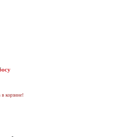
росу
т
 в корзине!