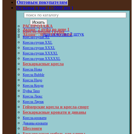
Оптовым покупателям
Отзывы о нас ( >1000 шт )
РАСПРОДАЖА
Акция: 2 пуфа по цене 1
Кресло-мешок Груша
при покупке 2 штук
Акция: -30% НА ВЕЛЮР
Кресла-груши XL
Кресла-груши XXL
Кресла-груши XXXL
Кресла-груши XXXXL
Кресла-груши XXXXXL
Бескаркасные кресла
Кресла Нова
Кресла Bubble
Кресла Нидо
Кресла Корди
Пуфы Taxo
Кресла Люкс
Кресла Лаунж
Геймерские кресла и кресла-спорт
Бескаркасные кровати и диваны
Кресла-кровати
Диваны-кровати
Шезлонги
Бескаркасная мебель для улицы