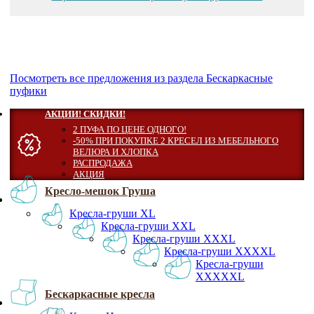
Посмотреть все предложения из раздела Бескаркасные
пуфики
АКЦИИ! СКИДКИ!
2 ПУФА ПО ЦЕНЕ ОДНОГО!
-50% ПРИ ПОКУПКЕ 2 КРЕСЕЛ ИЗ МЕБЕЛЬНОГО
ВЕЛЮРА И ХЛОПКА
РАСПРОДАЖА
АКЦИЯ
Кресло-мешок Груша
Кресла-груши XL
Кресла-груши XXL
Кресла-груши XXXL
Кресла-груши XXXXL
Кресла-груши
XXXXXL
Бескаркасные кресла