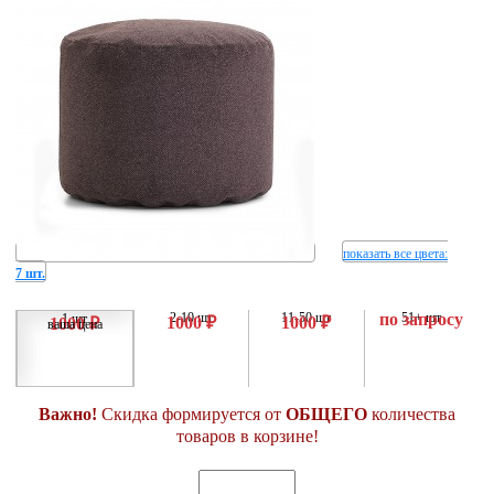
показать все цвета
:
7 шт.
2-10 шт
11-50 шт
по запросу
51+ шт
1 шт
1000 ₽
1000 ₽
1000 ₽
ваша цена
Важно!
Скидка формируется от
ОБЩЕГО
количества
товаров в корзине!