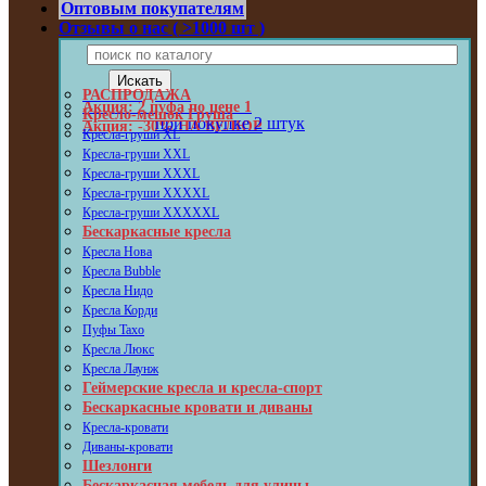
Оптовым покупателям
Отзывы о нас ( >1000 шт )
РАСПРОДАЖА
Акция: 2 пуфа по цене 1
Кресло-мешок Груша
при покупке 2 штук
Акция: -30% НА ВЕЛЮР
Кресла-груши XL
Кресла-груши XXL
Кресла-груши XXXL
Кресла-груши XXXXL
Кресла-груши XXXXXL
Бескаркасные кресла
Кресла Нова
Кресла Bubble
Кресла Нидо
Кресла Корди
Пуфы Taxo
Кресла Люкс
Кресла Лаунж
Геймерские кресла и кресла-спорт
Бескаркасные кровати и диваны
Кресла-кровати
Диваны-кровати
Шезлонги
Бескаркасная мебель для улицы