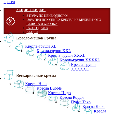
кресел
АКЦИИ! СКИДКИ!
2 ПУФА ПО ЦЕНЕ ОДНОГО!
-50% ПРИ ПОКУПКЕ 2 КРЕСЕЛ ИЗ МЕБЕЛЬНОГО
ВЕЛЮРА И ХЛОПКА
РАСПРОДАЖА
АКЦИЯ
Кресло-мешок Груша
Кресла-груши XL
Кресла-груши XXL
Кресла-груши XXXL
Кресла-груши XXXXL
Кресла-груши
XXXXXL
Бескаркасные кресла
Кресла Нова
Кресла Bubble
Кресла Нидо
Кресла Корди
Пуфы Taxo
Кресла Люкс
Кресла