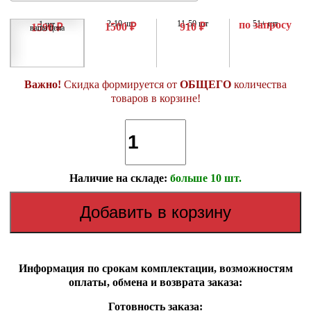
2-10 шт
11-50 шт
по запросу
51+ шт
1 шт
1500 ₽
910 ₽
1590 ₽
ваша цена
Важно!
Скидка формируется от
ОБЩЕГО
количества
товаров в корзине!
Наличие на складе:
больше 10 шт.
Информация по срокам комплектации, возможностям
оплаты, обмена и возврата заказа:
Готовность заказа: