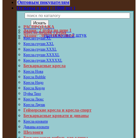
Оптовым покупателям
Отзывы о нас ( >1000 шт )
РАСПРОДАЖА
Акция: 2 пуфа по цене 1
Кресло-мешок Груша
при покупке 2 штук
Акция: -30% НА ВЕЛЮР
Кресла-груши XL
Кресла-груши XXL
Кресла-груши XXXL
Кресла-груши XXXXL
Кресла-груши XXXXXL
Бескаркасные кресла
Кресла Нова
Кресла Bubble
Кресла Нидо
Кресла Корди
Пуфы Taxo
Кресла Люкс
Кресла Лаунж
Геймерские кресла и кресла-спорт
Бескаркасные кровати и диваны
Кресла-кровати
Диваны-кровати
Шезлонги
Бескаркасная мебель для улицы