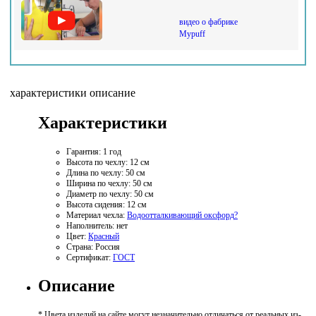
видео о фабрике
Mypuff
характеристики
описание
Характеристики
Гарантия:
1 год
Высота по чехлу:
12 см
Длина по чехлу:
50 см
Ширина по чехлу:
50 см
Диаметр по чехлу:
50 см
Высота сидения:
12 см
Материал чехла:
Водоотталкивающий оксфорд
?
Наполнитель:
нет
Цвет:
Красный
Страна:
Россия
Сертификат:
ГОСТ
Описание
* Цвета изделий на сайте могут незначительно отличаться от реальных из-