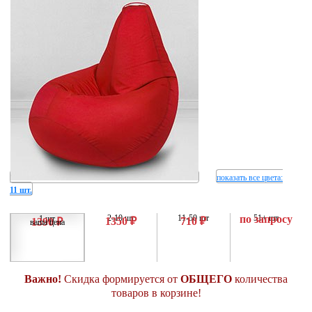
показать все цвета
:
11 шт.
2-10 шт
11-50 шт
по запросу
51+ шт
1 шт
1350 ₽
710 ₽
1390 ₽
ваша цена
Важно!
Скидка формируется от
ОБЩЕГО
количества
товаров в корзине!