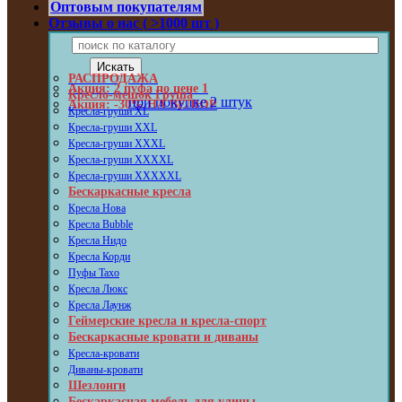
Оптовым покупателям
Отзывы о нас ( >1000 шт )
РАСПРОДАЖА
Акция: 2 пуфа по цене 1
Кресло-мешок Груша
при покупке 2 штук
Акция: -30% НА ВЕЛЮР
Кресла-груши XL
Кресла-груши XXL
Кресла-груши XXXL
Кресла-груши XXXXL
Кресла-груши XXXXXL
Бескаркасные кресла
Кресла Нова
Кресла Bubble
Кресла Нидо
Кресла Корди
Пуфы Taxo
Кресла Люкс
Кресла Лаунж
Геймерские кресла и кресла-спорт
Бескаркасные кровати и диваны
Кресла-кровати
Диваны-кровати
Шезлонги
Бескаркасная мебель для улицы