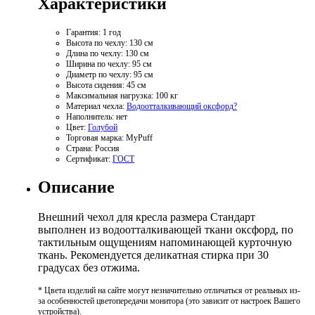
Характеристики
Гарантия:
1 год
Высота по чехлу:
130 см
Длина по чехлу:
130 см
Ширина по чехлу:
95 см
Диаметр по чехлу:
95 см
Высота сидения:
45 см
Максимальная нагрузка:
100 кг
Материал чехла:
Водоотталкивающий оксфорд
?
Наполнитель:
нет
Цвет:
Голубой
Торговая марка:
MyPuff
Страна:
Россия
Сертификат:
ГОСТ
Описание
Внешний чехол для кресла размера Стандарт
выполнен из водоотталкивающей ткани оксфорд, по
тактильным ощущениям напоминающей курточную
ткань. Рекомендуется деликатная стирка при 30
градусах без отжима.
* Цвета изделий на сайте могут незначительно отличаться от реальных из-
за особенностей цветопередачи монитора (это зависит от настроек Вашего
устройства).