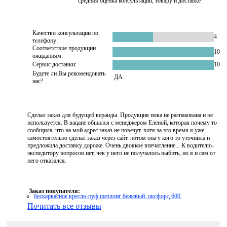
средняя оценка консультации, товару и доставке
Качество консультации по
4
телефону:
Соответствие продукции
10
ожиданиям:
Сервис доставки:
10
Будете ли Вы рекомендовать
ДА
нас?
Сделал заказ для будущей веранды. Продукция пока не распакована и не
используется. В вацапе общался с менеджером Еленой, которая почему то
сообщила, что на мой адрес заказ не повезут. хотя за это время я уже
самостоятельно сделал заказ через сайт. потом она у кого то уточнила и
предложила доставку дороже. Очень двоякое впечатление... К водителю-
экспедитору вопросов нет, чек у него не получалось выбить, но я и сам от
него отказался.
Заказ покупателя:
бескаркасное кресло-пуф шезлонг бежевый, оксфорд 600
Почитать все отзывы