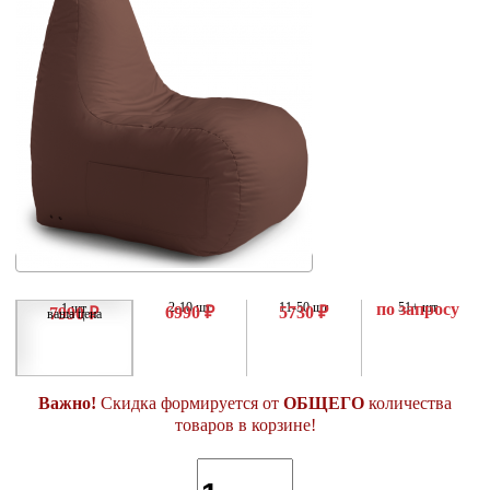
2-10 шт
11-50 шт
по запросу
51+ шт
1 шт
6990 ₽
5730 ₽
7990 ₽
ваша цена
Важно!
Скидка формируется от
ОБЩЕГО
количества
товаров в корзине!