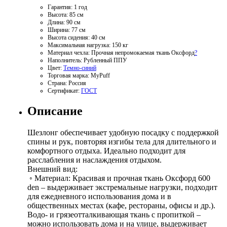
Гарантия:
1 год
Высота:
85 см
Длина:
90 см
Ширина:
77 см
Высота сидения:
40 см
Максимальная нагрузка:
150 кг
Материал чехла:
Прочная непромокаемая ткань Оксфорд
?
Наполнитель:
Рубленный ППУ
Цвет:
Темно-синий
Торговая марка:
MyPuff
Страна:
Россия
Сертификат:
ГОСТ
Описание
Шезлонг обеспечивает удобную посадку с поддержкой
спины и рук, повторяя изгибы тела для длительного и
комфортного отдыха. Идеально подходит для
расслабления и наслаждения отдыхом.
Внешний вид:
◦ Материал: Красивая и прочная ткань Оксфорд 600
den – выдерживает экстремальные нагрузки, подходит
для ежедневного использования дома и в
общественных местах (кафе, рестораны, офисы и др.).
Водо- и грязеотталкивающая ткань с пропиткой –
можно использовать дома и на улице, выдерживает