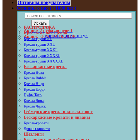
Оптовым покупателям
Отзывы о нас ( >1000 шт )
РАСПРОДАЖА
Акция: 2 пуфа по цене 1
Кресло-мешок Груша
при покупке 2 штук
Акция: -30% НА ВЕЛЮР
Кресла-груши XL
Кресла-груши XXL
Кресла-груши XXXL
Кресла-груши XXXXL
Кресла-груши XXXXXL
Бескаркасные кресла
Кресла Нова
Кресла Bubble
Кресла Нидо
Кресла Корди
Пуфы Taxo
Кресла Люкс
Кресла Лаунж
Геймерские кресла и кресла-спорт
Бескаркасные кровати и диваны
Кресла-кровати
Диваны-кровати
Шезлонги
Бескаркасная мебель для улицы