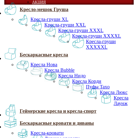
АКЦИЯ
Кресло-мешок Груша
Кресла-груши XL
Кресла-груши XXL
Кресла-груши XXXL
Кресла-груши XXXXL
Кресла-груши
XXXXXL
Бескаркасные кресла
Кресла Нова
Кресла Bubble
Кресла Нидо
Кресла Корди
Пуфы Taxo
Кресла Люкс
Кресла
Лаунж
Геймерские кресла и кресла-спорт
Бескаркасные кровати и диваны
Кресла-кровати