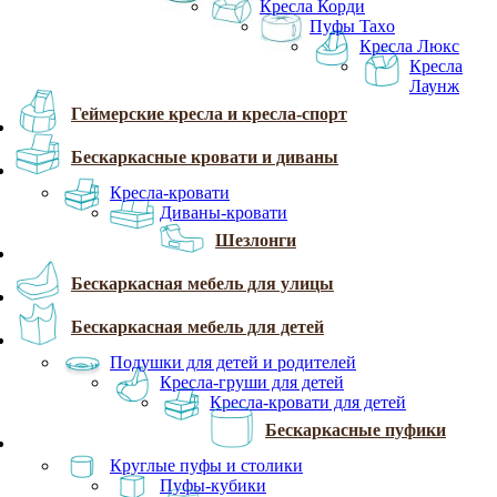
Кресла Корди
Пуфы Taxo
Кресла Люкс
Кресла
Лаунж
Геймерские кресла и кресла-спорт
Бескаркасные кровати и диваны
Кресла-кровати
Диваны-кровати
Шезлонги
Бескаркасная мебель для улицы
Бескаркасная мебель для детей
Подушки для детей и родителей
Кресла-груши для детей
Кресла-кровати для детей
Бескаркасные пуфики
Круглые пуфы и столики
Пуфы-кубики