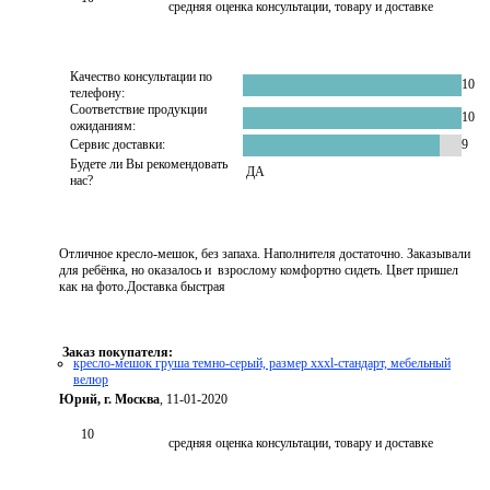
средняя оценка консультации, товару и доставке
Качество консультации по
10
телефону:
Соответствие продукции
10
ожиданиям:
Сервис доставки:
9
Будете ли Вы рекомендовать
ДА
нас?
Отличное кресло-мешок, без запаха. Наполнителя достаточно. Заказывали
для ребёнка, но оказалось и взрослому комфортно сидеть. Цвет пришел
как на фото.Доставка быстрая
Заказ покупателя:
кресло-мешок груша темно-серый, размер xххl-стандарт, мебельный
велюр
Юрий, г. Москва
, 11-01-2020
10
средняя оценка консультации, товару и доставке