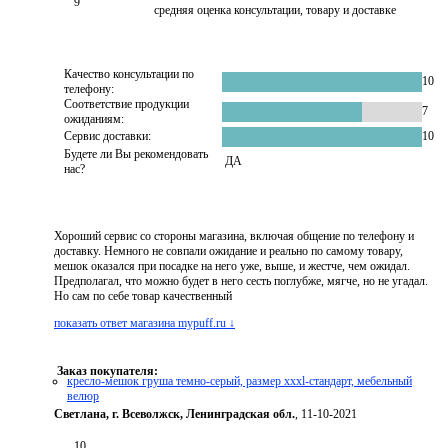
9
средняя оценка консультации, товару и доставке
Качество консультации по
10
телефону:
Соответствие продукции
7
ожиданиям:
Сервис доставки:
10
Будете ли Вы рекомендовать
ДА
нас?
Хороший сервис со стороны магазина, включая общение по телефону и
доставку. Немного не совпали ожидание и реально по самому товару,
мешок оказался при посадке на него уже, выше, и жестче, чем ожидал.
Предполагал, что можно будет в него сесть поглубже, мягче, но не угадал.
Но сам по себе товар качественный
показать ответ магазина mypuff.ru ↓
Заказ покупателя:
кресло-мешок груша темно-серый, размер xххl-стандарт, мебельный
велюр
Светлана, г. Всеволжск, Ленинградская обл.
, 11-10-2021
10