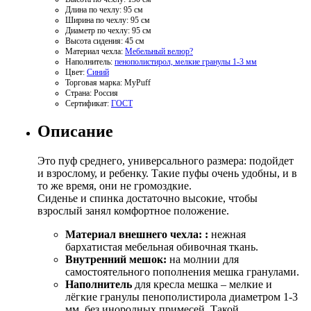
Длина по чехлу:
95 см
Ширина по чехлу:
95 см
Диаметр по чехлу:
95 см
Высота сидения:
45 см
Материал чехла:
Мебельный велюр
?
Наполнитель:
пенополистирол, мелкие гранулы 1-3 мм
Цвет:
Синий
Торговая марка:
MyPuff
Страна:
Россия
Сертификат:
ГОСТ
Описание
Это пуф среднего, универсального размера: подойдет
и взрослому, и ребенку. Такие пуфы очень удобны, и в
то же время, они не громоздкие.
Сиденье и спинка достаточно высокие, чтобы
взрослый занял комфортное положение.
Материал внешнего чехла:
:
нежная
бархатистая мебельная обивочная ткань.
Внутренний мешок:
на молнии для
самостоятельного пополнения мешка гранулами.
Наполнитель
для кресла мешка – мелкие и
лёгкие гранулы пенополистирола диаметром 1-3
мм, без инородных примесей. Такой