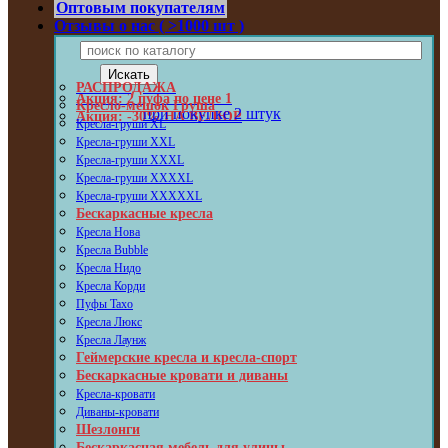
Оптовым покупателям
Отзывы о нас ( >1000 шт )
РАСПРОДАЖА
Акция: 2 пуфа по цене 1
Кресло-мешок Груша
при покупке 2 штук
Акция: -30% НА ВЕЛЮР
Кресла-груши XL
Кресла-груши XXL
Кресла-груши XXXL
Кресла-груши XXXXL
Кресла-груши XXXXXL
Бескаркасные кресла
Кресла Нова
Кресла Bubble
Кресла Нидо
Кресла Корди
Пуфы Taxo
Кресла Люкс
Кресла Лаунж
Геймерские кресла и кресла-спорт
Бескаркасные кровати и диваны
Кресла-кровати
Диваны-кровати
Шезлонги
Бескаркасная мебель для улицы