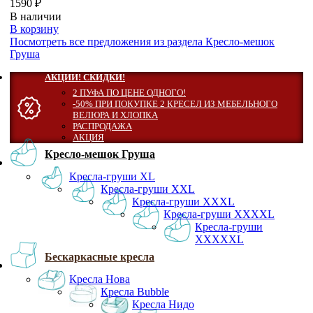
1590 ₽
В наличии
В корзину
Посмотреть все предложения из раздела Кресло-мешок
Груша
АКЦИИ! СКИДКИ!
2 ПУФА ПО ЦЕНЕ ОДНОГО!
-50% ПРИ ПОКУПКЕ 2 КРЕСЕЛ ИЗ МЕБЕЛЬНОГО
ВЕЛЮРА И ХЛОПКА
РАСПРОДАЖА
АКЦИЯ
Кресло-мешок Груша
Кресла-груши XL
Кресла-груши XXL
Кресла-груши XXXL
Кресла-груши XXXXL
Кресла-груши
XXXXXL
Бескаркасные кресла
Кресла Нова
Кресла Bubble
Кресла Нидо