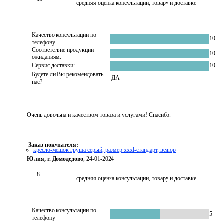
средняя оценка консультации, товару и доставке
Качество консультации по
10
телефону:
Соответствие продукции
10
ожиданиям:
Сервис доставки:
10
Будете ли Вы рекомендовать
ДА
нас?
Очень довольна и качеством товара и услугами! Спасибо.
Заказ покупателя:
кресло-мешок груша серый, размер xxxl-стандарт, велюр
Юлия, г. Домодедово
, 24-01-2024
8
средняя оценка консультации, товару и доставке
Качество консультации по
5
телефону: