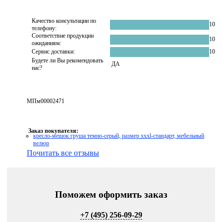
Качество консультации по
10
телефону:
Соответствие продукции
10
ожиданиям:
Сервис доставки:
10
Будете ли Вы рекомендовать
ДА
нас?
МПм00002471
Заказ покупателя:
кресло-мешок груша темно-серый, размер xххl-стандарт, мебельный
велюр
Почитать все отзывы
Поможем оформить заказ
+7 (495) 256-09-29