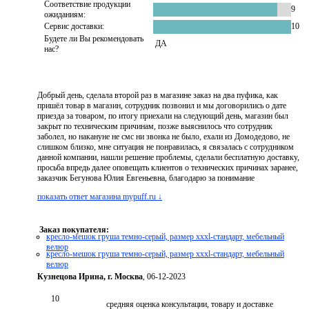
Соответствие продукции
9
ожиданиям:
Сервис доставки:
10
Будете ли Вы рекомендовать
ДА
нас?
Добрый день, сделала второй раз в магазине заказ на два пуфика, как
пришёл товар в магазин, сотрудник позвонил и мы договорились о дате
приезда за товаром, по итогу приехали на следующий день, магазин был
закрыт по техническим причинам, позже выяснилось что сотрудник
заболел, но накануне не смс ни звонка не было, ехали из Домодедово, не
слишком близко, мне ситуация не понравилась, я связалась с сотрудником
данной компании, нашли решение проблемы, сделали бесплатную доставку,
просьба впредь далее оповещать клиентов о технических причинах заранее,
заказчик Бегунова Юлия Евгеньевна, благодарю за понимание
показать ответ магазина mypuff.ru ↓
Заказ покупателя:
кресло-мешок груша темно-серый, размер xххl-стандарт, мебельный
велюр
кресло-мешок груша темно-серый, размер xххl-стандарт, мебельный
велюр
Кузнецова Ирина, г. Москва
, 06-12-2023
10
средняя оценка консультации, товару и доставке