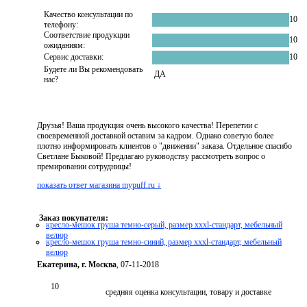
Качество консультации по
10
телефону:
Соответствие продукции
10
ожиданиям:
Сервис доставки:
10
Будете ли Вы рекомендовать
ДА
нас?
Друзья! Ваша продукция очень высокого качества! Перепетии с
своевременной доставкой оставим за кадром. Однако советую более
плотно информировать клиентов о "движении" заказа. Отдельное спасибо
Светлане Быковой! Предлагаю руководству рассмотреть вопрос о
премировании сотрудницы!
показать ответ магазина mypuff.ru ↓
Заказ покупателя:
кресло-мешок груша темно-серый, размер xххl-стандарт, мебельный
велюр
кресло-мешок груша темно-синий, размер xххl-стандарт, мебельный
велюр
Екатерина, г. Москва
, 07-11-2018
10
средняя оценка консультации, товару и доставке