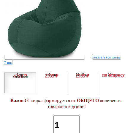
показать все цвета
:
7 шт.
2-10 шт
11-50 шт
по запросу
51+ шт
1 шт
2395 ₽
2395 ₽
4790 ₽
ваша цена
Важно!
Скидка формируется от
ОБЩЕГО
количества
товаров в корзине!