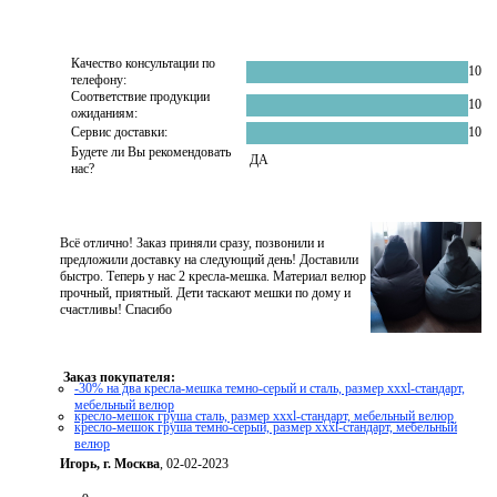
Качество консультации по
10
телефону:
Соответствие продукции
10
ожиданиям:
Сервис доставки:
10
Будете ли Вы рекомендовать
ДА
нас?
Всё отлично! Заказ приняли сразу, позвонили и
предложили доставку на следующий день! Доставили
быстро. Теперь у нас 2 кресла-мешка. Материал велюр
прочный, приятный. Дети таскают мешки по дому и
счастливы! Спасибо
Заказ покупателя:
-30% на два кресла-мешка темно-серый и сталь, размер xxxl-стандарт,
мебельный велюр
кресло-мешок груша сталь, размер xххl-стандарт, мебельный велюр
кресло-мешок груша темно-серый, размер xххl-стандарт, мебельный
велюр
Игорь, г. Москва
, 02-02-2023